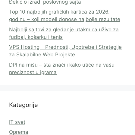
Đekić o izradi poslovnog sajta
Top 10 najboljih grafičkih kartica za 2026.
godinu – koji modeli donose najbolje rezultate
Najbolji sajtovi za gledanje utakmica uživo za
fudbal, košarku i tenis
VPS Hosting – Prednosti, Upotrebe i Strategije
za Skalabilne Web Projekte
DPI na mišu – šta znači i kako utiče na vašu
preciznost u igrama
Kategorije
IT svet
Oprema