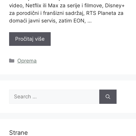
video, Netflix ili Max za serije i filmove, Disney+
za porodični i franšizni sadržaj, RTS Planeta za
domaći javni servis, zatim EON, …
Pročitaj više
Categories
Oprema
Search
for:
Strane