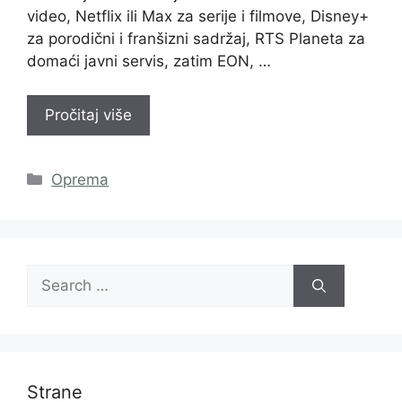
video, Netflix ili Max za serije i filmove, Disney+
za porodični i franšizni sadržaj, RTS Planeta za
domaći javni servis, zatim EON, …
Pročitaj više
Categories
Oprema
Search
for:
Strane