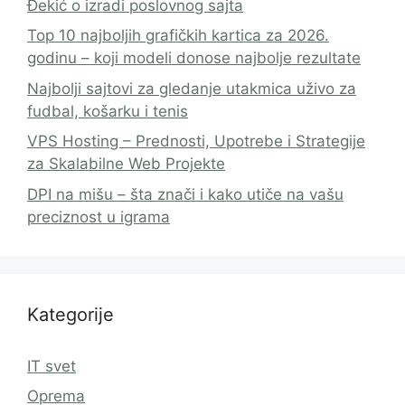
Đekić o izradi poslovnog sajta
Top 10 najboljih grafičkih kartica za 2026.
godinu – koji modeli donose najbolje rezultate
Najbolji sajtovi za gledanje utakmica uživo za
fudbal, košarku i tenis
VPS Hosting – Prednosti, Upotrebe i Strategije
za Skalabilne Web Projekte
DPI na mišu – šta znači i kako utiče na vašu
preciznost u igrama
Kategorije
IT svet
Oprema